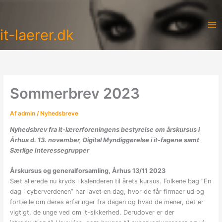
Gå
til
indholdet
it-laerer.dk
Sommerbrev 2023
Af
admin
/
Nyhedsbreve
Nyhedsbrev fra it-lærerforeningens bestyrelse om årskursus i
Århus d. 13. november, Digital Myndiggørelse i it-fagene samt
Særlige Interessegrupper
Årskursus og generalforsamling, Århus 13/11 2023
Sæt allerede nu kryds i kalenderen til årets kursus. Folkene bag ”En
dag i cyberverdenen” har lavet en dag, hvor de får firmaer ud og
fortælle om deres erfaringer fra dagen og hvad de mener, det er
vigtigt, de unge ved om it-sikkerhed. Derudover er der