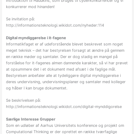
introduktion til Hauukins, som bruges til cyberkonkurrencer og vi
konkurrerer mod hinanden!
Se invitation på:
http://informationsteknologi.wikidot.com/nyheder:114
Digital myndiggørelse i it-fagene
Informatikfaget er af udeforstående blevet beskrevet som noget
meget teknisk – det har bestyrelsen forsøgt at ændre på gennem
en række møder og samtaler. Der er dog stadig en mangel på
forståelse for it-fagenes almen dannende karakter, så vi har prøvet
at opsummere det i et dokument med afsæt i de faglige mål.
Bestyrelsen anbefaler alle at tydeliggøre digital myndiggørelse i
deres undervisning, undervisningsplaner og samtaler med kolleger
og håber I kan bruge dokumentet.
Se beskrivelsen på:
http://informationsteknologi.wikidot.com/digital-mynddigorelse
Særlige Interesse Grupper
Som en udløber af Aarhus Universitets konference og projekt om
Computational Thinking er der oprettet en række tværfaglige