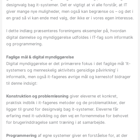
designvalg bag it-systemer. Det er vigtigt at vi alle forstår, at IT
giver mange nye muligheder, men også kan begrænse os – og det i
en grad så vi kan ende med valg, der ikke er i vores egen interesse.
I dette indlæg præsenteres foreningens eksempler på, hvordan
digital dannelse og myndiggørelse udfoldes i IT-fag som informatik
og programmering.
Faglige mål & digital myndiggørelse
Digital myndiggørelse er det primærere fokus i det faglige mål ‘It-
systemers og menneskelig aktivitets gensidige påvirkning’ i
informatik, men også it-fagenes øvrige mål og kernestof bidrager
til denne indsigt:
Konstruktion og problemløsning
giver eleverne et konkret,
praktisk indblik i it-fagenes metoder og de problematikker, der
ligger til grund for designvalg bag it-systemer. Eleverne får
erfaring med it-udvikling og den vej en fornemmelse for behovet
for brugerinddragelse samt træning i at samarbejde.
Programmering
af egne systemer giver en forståelse for, at der