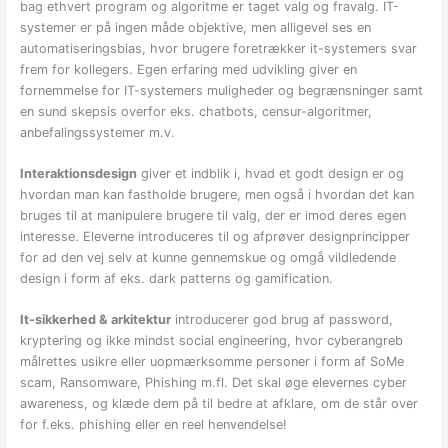
bag ethvert program og algoritme er taget valg og fravalg. IT-
systemer er på ingen måde objektive, men alligevel ses en
automatiseringsbias, hvor brugere foretrækker it-systemers svar
frem for kollegers. Egen erfaring med udvikling giver en
fornemmelse for IT-systemers muligheder og begrænsninger samt
en sund skepsis overfor eks. chatbots, censur-algoritmer,
anbefalingssystemer m.v.
Interaktionsdesign
giver et indblik i, hvad et godt design er og
hvordan man kan fastholde brugere, men også i hvordan det kan
bruges til at manipulere brugere til valg, der er imod deres egen
interesse. Eleverne introduceres til og afprøver designprincipper
for ad den vej selv at kunne gennemskue og omgå vildledende
design i form af eks. dark patterns og gamification.
It-sikkerhed & arkitektur
introducerer god brug af password,
kryptering og ikke mindst social engineering, hvor cyberangreb
målrettes usikre eller uopmærksomme personer i form af SoMe
scam, Ransomware, Phishing m.fl. Det skal øge elevernes cyber
awareness, og klæde dem på til bedre at afklare, om de står over
for f.eks. phishing eller en reel henvendelse!