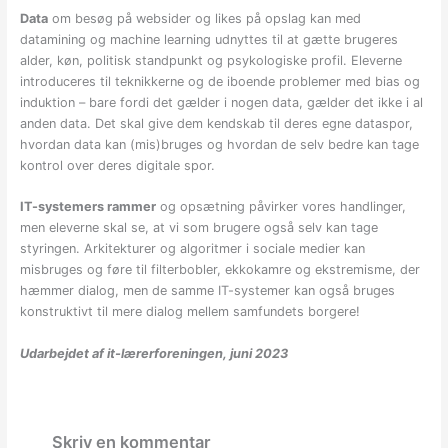
Data
om besøg på websider og likes på opslag kan med
datamining og machine learning udnyttes til at gætte brugeres
alder, køn, politisk standpunkt og psykologiske profil. Eleverne
introduceres til teknikkerne og de iboende problemer med bias og
induktion – bare fordi det gælder i nogen data, gælder det ikke i al
anden data. Det skal give dem kendskab til deres egne dataspor,
hvordan data kan (mis)bruges og hvordan de selv bedre kan tage
kontrol over deres digitale spor.
IT-systemers rammer
og opsætning påvirker vores handlinger,
men eleverne skal se, at vi som brugere også selv kan tage
styringen. Arkitekturer og algoritmer i sociale medier kan
misbruges og føre til filterbobler, ekkokamre og ekstremisme, der
hæmmer dialog, men de samme IT-systemer kan også bruges
konstruktivt til mere dialog mellem samfundets borgere!
Udarbejdet af it-lærerforeningen, juni 2023
Skriv en kommentar