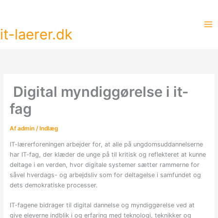
Gå
til
indholdet
it-laerer.dk
Digital myndiggørelse i it-
fag
Af
admin
/
Indlæg
IT-lærerforeningen arbejder for, at alle på ungdomsuddannelserne
har IT-fag, der klæder de unge på til kritisk og reflekteret at kunne
deltage i en verden, hvor digitale systemer sætter rammerne for
såvel hverdags- og arbejdsliv som for deltagelse i samfundet og
dets demokratiske processer.
IT-fagene bidrager til digital dannelse og myndiggørelse ved at
give eleverne indblik i og erfaring med teknologi, teknikker og