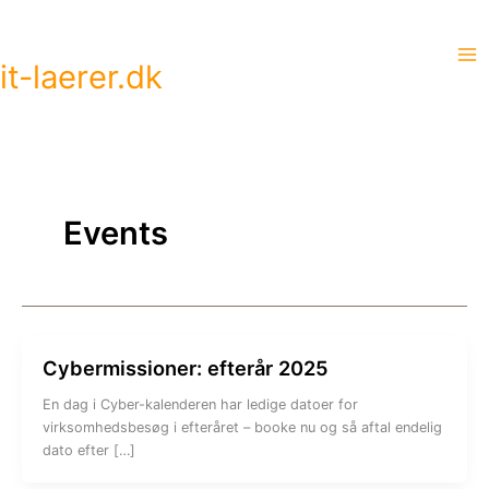
Gå
til
indholdet
it-laerer.dk
Events
Cybermissioner: efterår 2025
En dag i Cyber-kalenderen har ledige datoer for
virksomhedsbesøg i efteråret – booke nu og så aftal endelig
dato efter […]